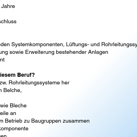
 Jahre
schluss
eden Systemkomponenten, Lüftungs- und Rohrleitungss
ung sowie Erweiterung bestehender Anlagen
nt
iesem Beruf?
bzw. Rohrleitungssysteme her
n Belche,
wie Bleche
eile an
im Betrieb zu Baugruppen zusammen
lkomponente
gen,