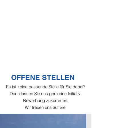
diese zielstrebig um. Unsere
Qualitätsprodukte, unsere Fachkompetenz im
Poolbau und natürlich unsere Leidenschaft
Poolträume zu erschaffen, zeichnen uns aus.
Ob bei der Verschweißung von Gewebefolie,
Sanierung / Modernisierung oder dem Bau
eines neuen Pools: Wir übernehmen gerne
die Planung, Koordination und Umsetzung!
OFFENE STELLEN
Es ist keine passende Stelle für Sie dabei?
Dann lassen Sie uns gern eine Initiativ-
Bewerbung zukommen.
Wir freuen uns auf Sie!