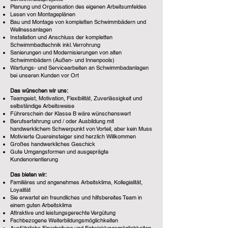
Planung und Organisation des eigenen Arbeitsumfeldes
Lesen von Montageplänen
Bau und Montage von kompletten Schwimmbädern und
Wellnessanlagen
Installation und Anschluss der kompletten
Schwimmbadtechnik inkl. Verrohrung
Sanierungen und Modernisierungen von alten
Schwimmbädern (Außen- und Innenpools)
Wartungs- und Servicearbeiten an Schwimmbadanlagen
bei unseren Kunden vor Ort
Das wünschen wir uns:
Teamgeist, Motivation, Flexibilität, Zuverlässigkeit und
selbständige Arbeitsweise
Führerschein der Klasse B wäre wünschenswert
Berufserfahrung und / oder Ausbildung mit
handwerklichem Schwerpunkt von Vorteil, aber kein Muss
Motivierte Quereinsteiger sind herzlich Willkommen
Großes handwerkliches Geschick
Gute Umgangsformen und ausgeprägte
Kundenorientierung
Das bieten wir:
Familiäres und angenehmes Arbeitsklima, Kollegialität,
Loyalität
Sie erwartet ein freundliches und hilfsbereites Team in
einem guten Arbeitsklima
Attraktive und leistungsgerechte Vergütung
Fachbezogene Weiterbildungsmöglichkeiten