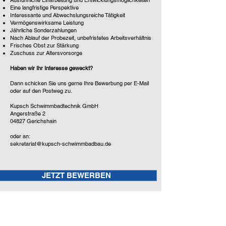
Ausführliche Einarbeitung und Entwicklungsmöglichkeiten
Eine langfristige Perspektive
Interessante und Abwechslungsreiche Tätigkeit
Vermögenswirksame Leistung
Jährliche Sonderzahlungen
Nach Ablauf der Probezeit, unbefristetes Arbeitsverhältnis
Frisches Obst zur Stärkung
Zuschuss zur Altersvorsorge
Haben wir Ihr Interesse geweckt?
Dann schicken Sie uns gerne Ihre Bewerbung per E-Mail
oder auf den Postweg zu.
Kupsch Schwimmbadtechnik GmbH
Angerstraße 2
04827 Gerichshain
oder an:
sekretariat@kupsch-schwimmbadbau.de
JETZT BEWERBEN