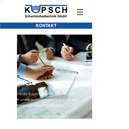
KONTAKT
Karriere
Wir sind die Kupsch Schwimmbadtechnik
GmbH und unterstützen unsere
Kunden bei
der Umsetzung Ihres Pool-Projekts!
Beheimatet
i
n Gerichshain bei Leipzig und in
ganz Deutschland tätig. Gemeinsam
erarbeiten wir neue Projekte und setzen